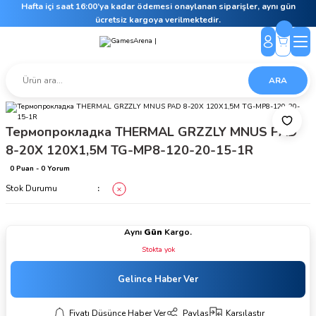
Hafta içi saat 16:00’ya kadar ödemesi onaylanan siparişler, aynı gün
ücretsiz kargoya verilmektedir.
ARA
Термопрокладка THERMAL GRZZLY MNUS PAD
8-20X 120X1,5M TG-MP8-120-20-15-1R
0 Puan - 0 Yorum
Stok Durumu
Aynı
Gün
Kargo.
Stokta yok
Gelince Haber Ver
Fiyatı Düşünce Haber Ver
Paylaş
Karşılaştır