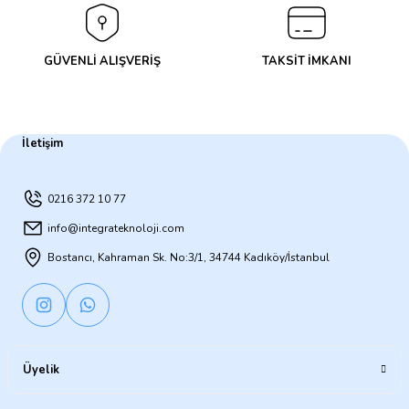
GÜVENLİ ALIŞVERİŞ
TAKSİT İMKANI
İletişim
0216 372 10 77
info@integrateknoloji.com
Bostancı, Kahraman Sk. No:3/1, 34744 Kadıköy/İstanbul
Üyelik