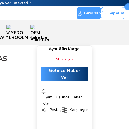
ya verilmektedir.
Giriş Yap
Sepetim
s
VIYERO
OEM Paketler
Aynı
Gün
Kargo.
AS
Stokta yok
Gelince Haber
Ver
Fiyatı Düşünce Haber
Ver
Paylaş
Karşılaştır