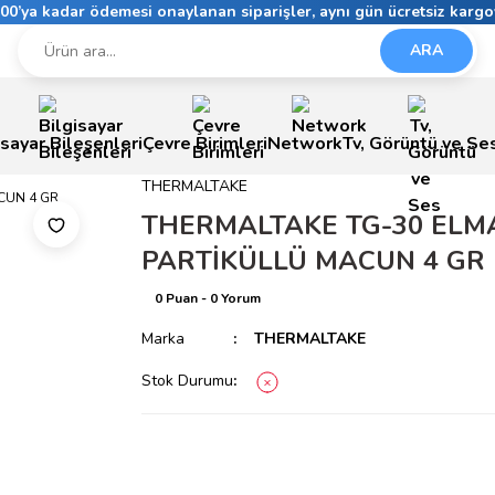
6:00’ya kadar ödemesi onaylanan siparişler, aynı gün ücretsiz kargo
ARA
isayar Bileşenleri
Çevre Birimleri
Network
Tv, Görüntü ve Se
THERMALTAKE
THERMALTAKE TG-30 ELM
PARTİKÜLLÜ MACUN 4 GR
0 Puan - 0 Yorum
Marka
THERMALTAKE
Stok Durumu