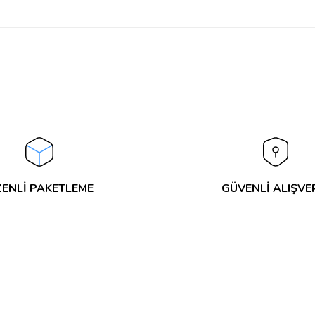
Bu ürüne ilk yorumu siz yapın!
Yorum Yaz
ENLİ PAKETLEME
GÜVENLİ ALIŞVE