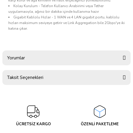
karşı korur ve ağa kimlerin ve nasıl erişeceğinizi yönetebilirsiniz
Kolay Kurulum - Telefon Kullanıcı Arabirimi veya Tether
uygulamasıyla, ağınız bir dakika içinde kullanıma hazır
Gigabit Kablolu Hızlar - 1 WAN ve 4 LAN gigabit portu, kablolu
hızları maksimum seviyeye getirir ve Link Aggregation bile 2Gbps'ye iki
katına çıkar.
Yorumlar
Taksit Seçenekleri
Bu ürüne ilk yorumu siz yapın!
Yorum Yaz
ÜCRETSİZ KARGO
ÖZENLİ PAKETLEME