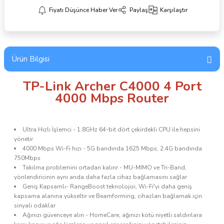
Fiyatı Düşünce Haber Ver
Paylaş
Karşılaştır
Ürün Bilgisi
TP-Link Archer C4000 4 Port
4000 Mbps Router
Ultra Hızlı İşlemci - 1.8GHz 64-bit dört çekirdekli CPU ile hepsini
yönetir
4000 Mbps Wi-Fi hızı - 5G bandında 1625 Mbps, 2.4G bandında
750Mbps
Takılma problemini ortadan kalırır - MU-MIMO ve Tri-Band,
yönlendiricinin aynı anda daha fazla cihaz bağlamasını sağlar
Geniş Kapsamlı- RangeBoost teknolojisi, Wi-Fi'yi daha geniş
kapsama alanına yükseltir ve Beamforming, cihazları bağlamak için
sinyali odaklar
Ağınızı güvenceye alın - HomeCare, ağınızı kötü niyetli saldırılara