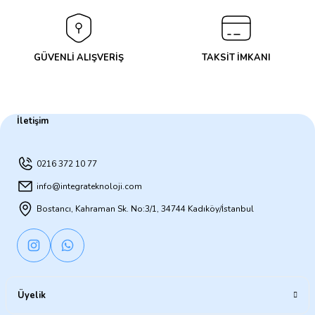
GÜVENLİ ALIŞVERİŞ
TAKSİT İMKANI
İletişim
0216 372 10 77
info@integrateknoloji.com
Bostancı, Kahraman Sk. No:3/1, 34744 Kadıköy/İstanbul
Üyelik