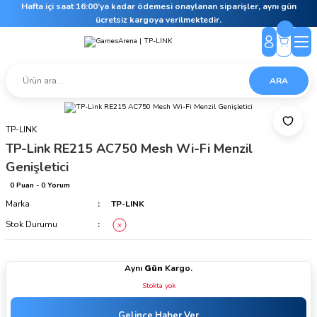
Hafta içi saat 16:00’ya kadar ödemesi onaylanan siparişler, aynı gün
ücretsiz kargoya verilmektedir.
ARA
TP-LINK
TP-Link RE215 AC750 Mesh Wi-Fi Menzil
Genişletici
0 Puan - 0 Yorum
Marka
TP-LINK
Stok Durumu
Aynı
Gün
Kargo.
Stokta yok
Gelince Haber Ver