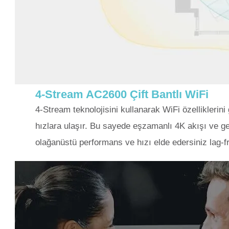
4-Stream AC2600 Çift Bantlı WiFi
4-Stream teknolojisini kullanarak WiFi özellikle
hızlara ulaşır. Bu sayede eşzamanlı 4K akışı ve g
olağanüstü performans ve hızı elde edersiniz lag-f