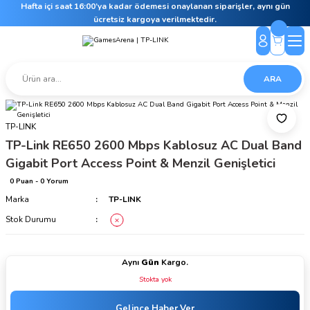
Hafta içi saat 16:00’ya kadar ödemesi onaylanan siparişler, aynı gün
ücretsiz kargoya verilmektedir.
ARA
TP-LINK
TP-Link RE650 2600 Mbps Kablosuz AC Dual Band
Gigabit Port Access Point & Menzil Genişletici
0 Puan - 0 Yorum
Marka
TP-LINK
Stok Durumu
Aynı
Gün
Kargo.
Stokta yok
Gelince Haber Ver