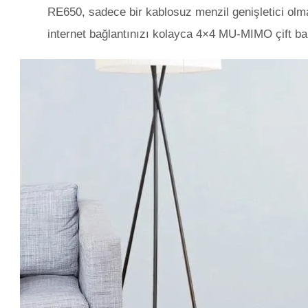
RE650, sadece bir kablosuz menzil genişletici olma
internet bağlantınızı kolayca 4×4 MU-MIMO çift ban