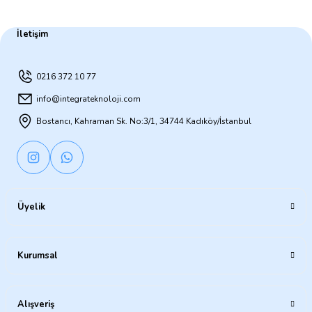
İletişim
0216 372 10 77
info@integrateknoloji.com
Bostancı, Kahraman Sk. No:3/1, 34744 Kadıköy/İstanbul
Üyelik
Kurumsal
Alışveriş