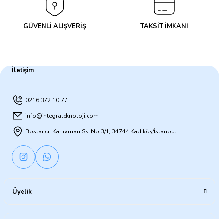
GÜVENLİ ALIŞVERİŞ
TAKSİT İMKANI
İletişim
0216 372 10 77
info@integrateknoloji.com
Bostancı, Kahraman Sk. No:3/1, 34744 Kadıköy/İstanbul
Üyelik