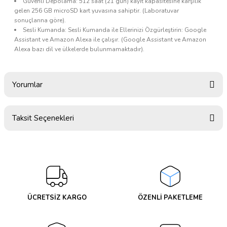
Güvenli Depolama: 512 saat (21 gün) kayıt kapasitesine karşılık
gelen 256 GB microSD kart yuvasına sahiptir. (Laboratuvar
sonuçlarına göre).
Sesli Kumanda: Sesli Kumanda ile Ellerinizi Özgürleştirin: Google
Assistant ve Amazon Alexa ile çalışır. (Google Assistant ve Amazon
Alexa bazı dil ve ülkelerde bulunmamaktadır).
Yorumlar
Taksit Seçenekleri
Bu ürüne ilk yorumu siz yapın!
Yorum Yaz
ÜCRETSİZ KARGO
ÖZENLİ PAKETLEME