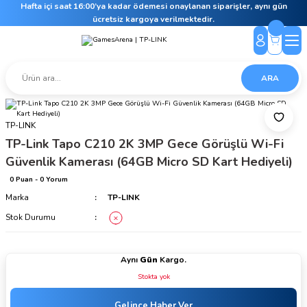
Hafta içi saat 16:00’ya kadar ödemesi onaylanan siparişler, aynı gün
ücretsiz kargoya verilmektedir.
ARA
TP-LINK
TP-Link Tapo C210 2K 3MP Gece Görüşlü Wi-Fi
Güvenlik Kamerası (64GB Micro SD Kart Hediyeli)
0 Puan - 0 Yorum
Marka
TP-LINK
Stok Durumu
Aynı
Gün
Kargo.
Stokta yok
Gelince Haber Ver