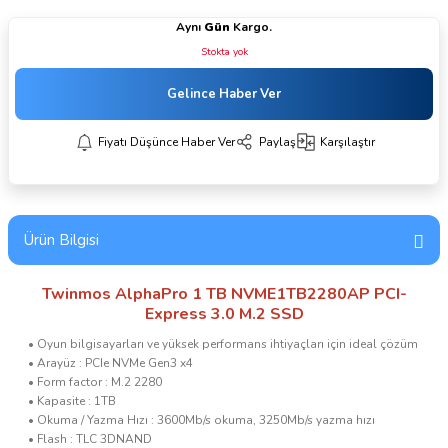
Aynı
Gün
Kargo.
Stokta yok
Gelince Haber Ver
Fiyatı Düşünce Haber Ver
Paylaş
Karşılaştır
Ürün Bilgisi
Twinmos AlphaPro 1 TB NVME1TB2280AP PCI-
Express 3.0 M.2 SSD
• Oyun bilgisayarları ve yüksek performans ihtiyaçları için ideal çözüm
• Arayüz : PCIe NVMe Gen3 x4
• Form factor : M.2 2280
• Kapasite : 1TB
• Okuma / Yazma Hızı : 3600Mb/s okuma, 3250Mb/s yazma hızı
• Flash : TLC 3DNAND