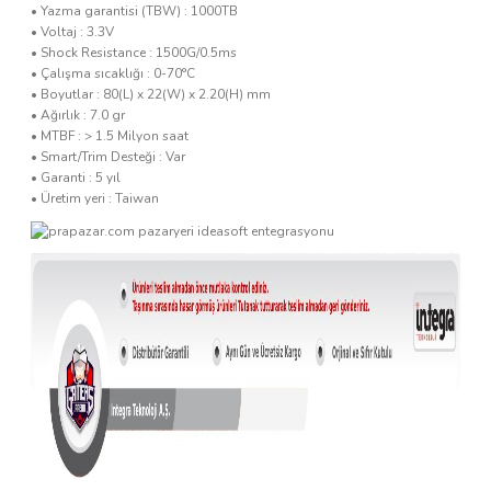
• Yazma garantisi (TBW) : 1000TB
• Voltaj : 3.3V
• Shock Resistance : 1500G/0.5ms
• Çalışma sıcaklığı : 0-70°C
• Boyutlar : 80(L) x 22(W) x 2.20(H) mm
• Ağırlık : 7.0 gr
• MTBF : > 1.5 Milyon saat
• Smart/Trim Desteği : Var
• Garanti : 5 yıl
• Üretim yeri : Taiwan