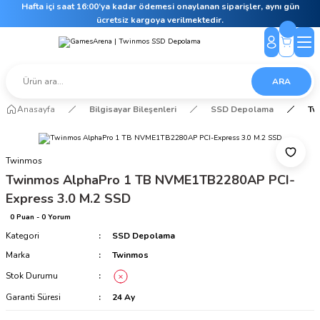
Hafta içi saat 16:00’ya kadar ödemesi onaylanan siparişler, aynı gün
ücretsiz kargoya verilmektedir.
ARA
Anasayfa
Bilgisayar Bileşenleri
SSD Depolama
Tw
Twinmos
Twinmos AlphaPro 1 TB NVME1TB2280AP PCI-
Express 3.0 M.2 SSD
0 Puan - 0 Yorum
Kategori
SSD Depolama
Marka
Twinmos
Stok Durumu
Garanti Süresi
24 Ay