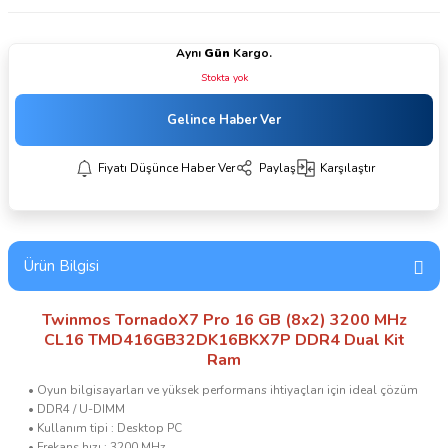
Aynı
Gün
Kargo.
Stokta yok
Gelince Haber Ver
Fiyatı Düşünce Haber Ver
Paylaş
Karşılaştır
Ürün Bilgisi
Twinmos TornadoX7 Pro 16 GB (8x2) 3200 MHz
CL16 TMD416GB32DK16BKX7P DDR4 Dual Kit
Ram
• Oyun bilgisayarları ve yüksek performans ihtiyaçları için ideal çözüm
• DDR4 / U-DIMM
• Kullanım tipi : Desktop PC
• Frekans hızı : 3200 MHz