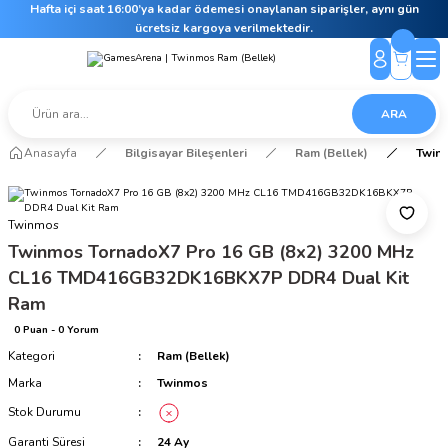
Hafta içi saat 16:00’ya kadar ödemesi onaylanan siparişler, aynı gün
ücretsiz kargoya verilmektedir.
ARA
Anasayfa
Bilgisayar Bileşenleri
Ram (Bellek)
Twin
Twinmos
Twinmos TornadoX7 Pro 16 GB (8x2) 3200 MHz
CL16 TMD416GB32DK16BKX7P DDR4 Dual Kit
Ram
0 Puan - 0 Yorum
Kategori
Ram (Bellek)
Marka
Twinmos
Stok Durumu
Garanti Süresi
24 Ay