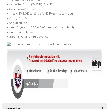
• Kapasite : 16GB (2x8GB) Dual Kit
• Gecikme değeri : CL16
• Intel XMP 2.0 Desteği ve AMD Ryzen ile tam uyum
• Voltaj : 1.35V
• Soğutucu : Var
• Ürün Ölçüleri : 135.5x42x6 mm (soğutucu dahil)
• Üretim yeri : Taiwan
• Garanti : Ürün ömrü boyunca
Yorumlar