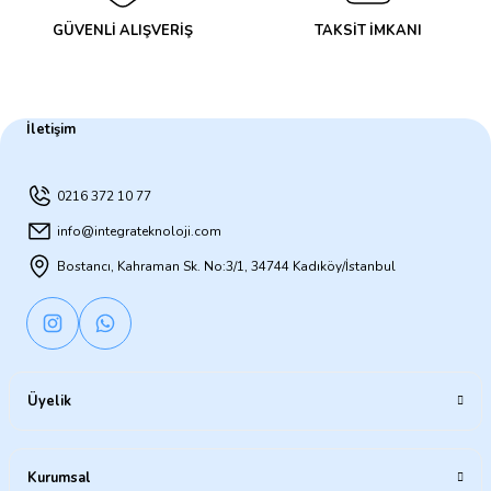
GÜVENLİ ALIŞVERİŞ
TAKSİT İMKANI
İletişim
0216 372 10 77
info@integrateknoloji.com
Bostancı, Kahraman Sk. No:3/1, 34744 Kadıköy/İstanbul
Üyelik
Kurumsal