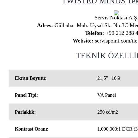
TWISTED MINDS Tekn
Servis Noktası A.Ş
Adres:
Gülbahar Mah. Uysal Sk. No:3C Mecid
Telefon:
+90 212 288 
Website:
servispoint.com/ile
TEKNİK ÖZELL
Ekran Boyutu:
21,5" | 16:9
Panel Tipi:
VA Panel
Parlaklık:
250 cd/m2
Kontrast Oranı:
1,000,000:1 DCR (3