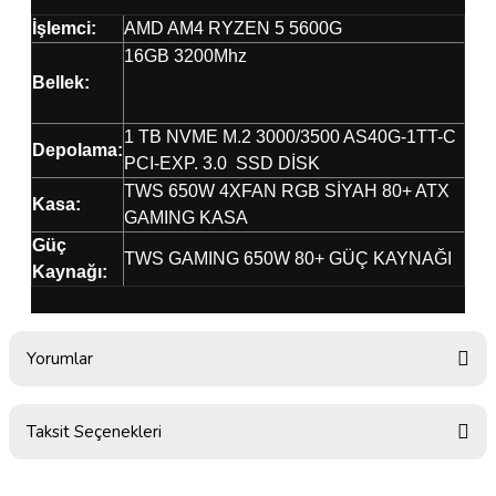
İşlemci:
AMD AM4 RYZEN 5 5600G
16GB 3200Mhz
Bellek:
1 TB NVME M.2 3000/3500 AS40G-1TT-C
Depolama:
PCI-EXP. 3.0 SSD DİSK
TWS 650W 4XFAN RGB SİYAH 80+ ATX
Kasa:
GAMING KASA
Güç
TWS GAMING 650W 80+ GÜÇ KAYNAĞI
Kaynağı:
Yorumlar
Taksit Seçenekleri
Bu ürüne ilk yorumu siz yapın!