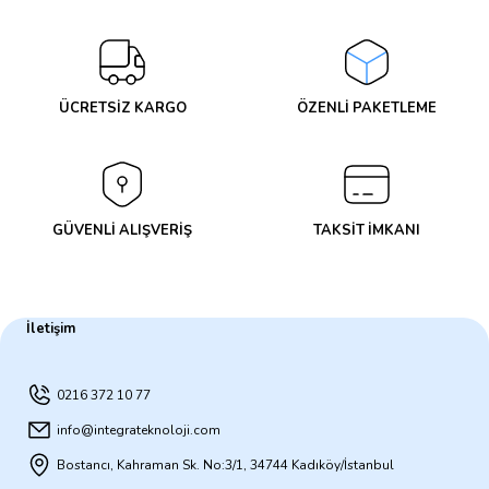
Yorum Yaz
ÜCRETSİZ KARGO
ÖZENLİ PAKETLEME
GÜVENLİ ALIŞVERİŞ
TAKSİT İMKANI
İletişim
0216 372 10 77
info@integrateknoloji.com
Bostancı, Kahraman Sk. No:3/1, 34744 Kadıköy/İstanbul