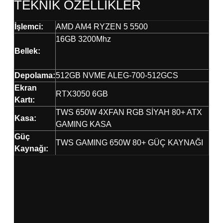
TEKNİK ÖZELLİKLER
İşlemci:
AMD AM4 RYZEN 5 5500
16GB 3200Mhz
Bellek:
Depolama:
512GB NVME ALEG-700-512GCS
Ekran
RTX3050 6GB
Kartı:
TWS 650W 4XFAN RGB SİYAH 80+ ATX
Kasa:
GAMING KASA
Güç
TWS GAMING 650W 80+ GÜÇ KAYNAĞI
Kaynağı: