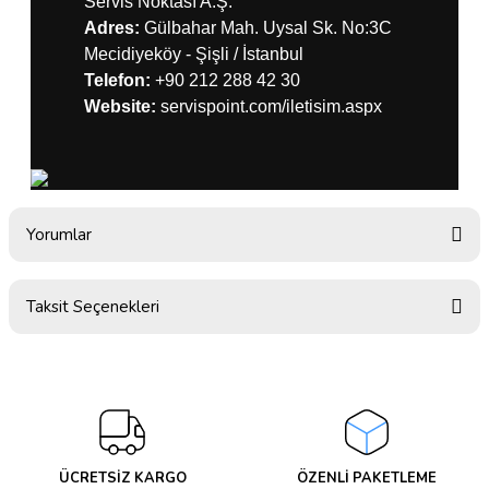
Servis Noktası A.Ş.
Adres:
Gülbahar Mah. Uysal Sk. No:3C
Mecidiyeköy - Şişli / İstanbul
Telefon:
+90 212 288 42 30
Website:
servispoint.com/iletisim.aspx
Yorumlar
Taksit Seçenekleri
Bu ürüne ilk yorumu siz yapın!
Yorum Yaz
ÜCRETSİZ KARGO
ÖZENLİ PAKETLEME