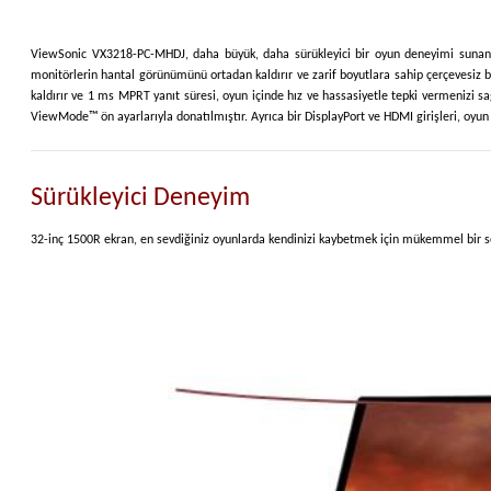
ViewSonic VX3218-PC-MHDJ, daha büyük, daha sürükleyici bir oyun deneyimi sunan 150
monitörlerin hantal görünümünü ortadan kaldırır ve zarif boyutlara sahip çerçevesiz 
kaldırır ve 1 ms MPRT yanıt süresi, oyun içinde hız ve hassasiyetle tepki vermenizi 
ViewMode™ ön ayarlarıyla donatılmıştır. Ayrıca bir DisplayPort ve HDMI girişleri, oyun 
Sürükleyici Deneyim
32-inç 1500R ekran, en sevdiğiniz oyunlarda kendinizi kaybetmek için mükemmel bir seçi