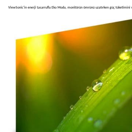
ViewSonic'in enerji tasarruflu Eko Modu, monitörün ömrünü uzatırken güç tüketimini v