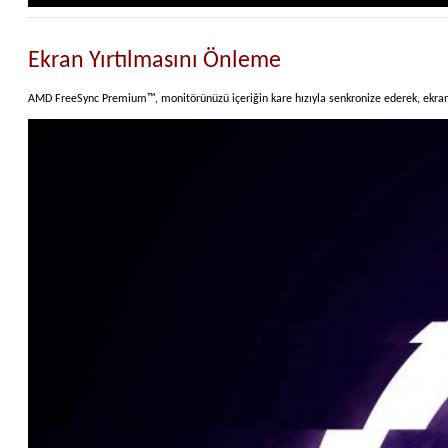
Ekran Yırtılmasını Önleme
AMD FreeSync Premium™, monitörünüzü içeriğin kare hızıyla senkronize ederek, ekran y