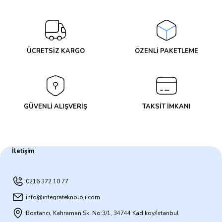
Yorum Yaz
ÜCRETSİZ KARGO
ÖZENLİ PAKETLEME
GÜVENLİ ALIŞVERİŞ
TAKSİT İMKANI
İletişim
0216 372 10 77
info@integrateknoloji.com
Bostancı, Kahraman Sk. No:3/1, 34744 Kadıköy/İstanbul