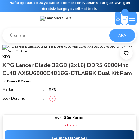
Hafta içi saat 16:00’ya kadar ödemesi onaylanan siparişler, aynı gün
ücretsiz kargoya verilmektedir.
ARA
XPG
XPG Lancer Blade 32GB (2x16) DDR5 6000Mhz
CL48 AX5U6000C4816G-DTLABBK Dual Kit Ram
0 Puan - 0 Yorum
Marka
XPG
Stok Durumu
Aynı
Gün
Kargo.
Stokta yok
Gelince Haber Ver