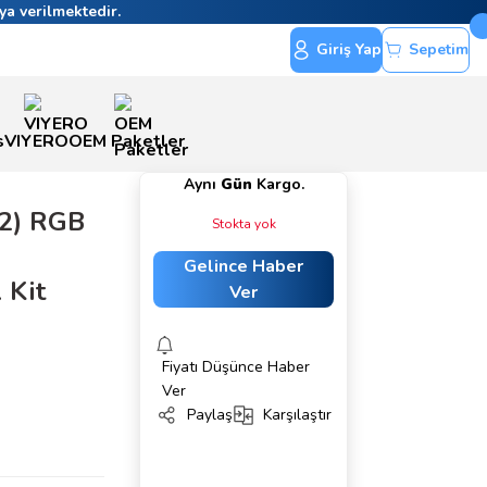
ya verilmektedir.
Giriş Yap
Sepetim
s
VIYERO
OEM Paketler
Aynı
Gün
Kargo.
X2) RGB
Stokta yok
Gelince Haber
 Kit
Ver
Fiyatı Düşünce Haber
Ver
Paylaş
Karşılaştır