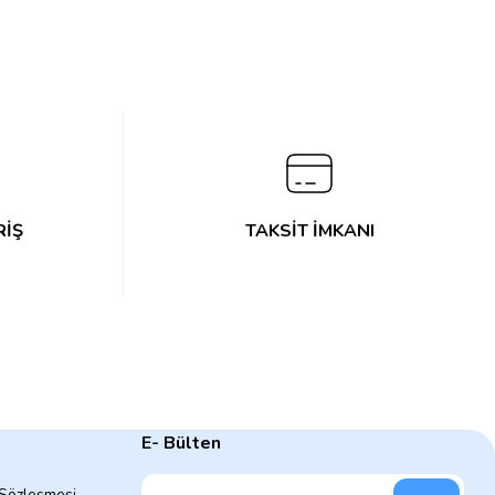
RİŞ
TAKSİT İMKANI
E- Bülten
 Sözleşmesi