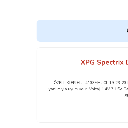
XPG Spectrix
ÖZELLİKLER Hız : 4133MHz CL 19-23-23 Re
yazılımıyla uyumludur.
Voltaj: 1.4V ? 1.5V Ga
X