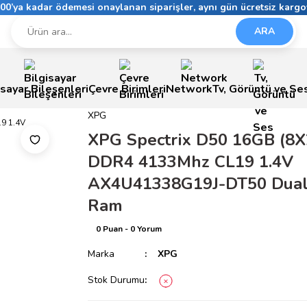
6:00’ya kadar ödemesi onaylanan siparişler, aynı gün ücretsiz kargo
ARA
isayar Bileşenleri
Çevre Birimleri
Network
Tv, Görüntü ve Se
XPG
XPG Spectrix D50 16GB (8
DDR4 4133Mhz CL19 1.4V
AX4U41338G19J-DT50 Dual
Ram
0 Puan - 0 Yorum
Marka
XPG
Stok Durumu