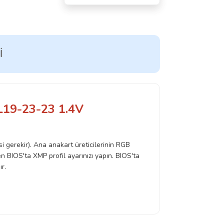
I
19-23-23 1.4V
i gerekir).
Ana anakart üreticilerinin RGB
fen BIOS'ta XMP profil ayarınızı yapın.
BIOS'ta
r.