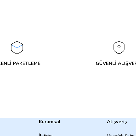
Bu ürüne ilk yorumu siz yapın!
Yorum Yaz
ENLİ PAKETLEME
GÜVENLİ ALIŞVE
Kurumsal
Alışveriş
İletişim
Mesafeli Satış