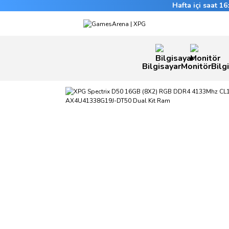
Hafta içi saat 1
Bilgisayar
Monitör
Bilg