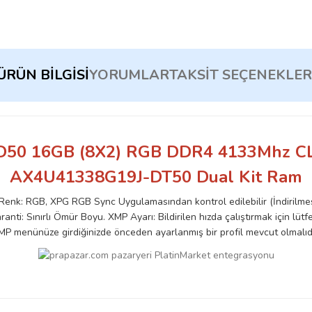
ÜRÜN BILGISI
YORUMLAR
TAKSIT SEÇENEKLER
 D50 16GB (8X2) RGB DDR4 4133Mhz CL
AX4U41338G19J-DT50 Dual Kit Ram
nk: RGB, XPG RGB Sync Uygulamasından kontrol edilebilir (İndirilmes
ranti: Sınırlı Ömür Boyu.
XMP Ayarı: Bildirilen hızda çalıştırmak için lüt
MP menünüze girdiğinizde önceden ayarlanmış bir profil mevcut olmalıdı