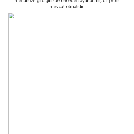
menünüze girdiğinizde önceden ayarlanmış bir profil
mevcut olmalıdır.