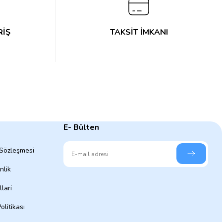
RİŞ
TAKSİT İMKANI
E- Bülten
 Sözleşmesi
nlik
lari
olitikası