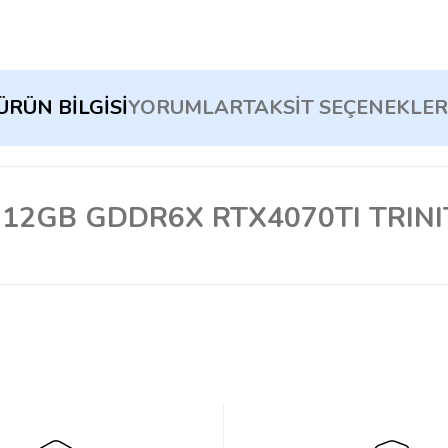
ÜRÜN BILGISI
YORUMLAR
TAKSIT SEÇENEKLER
 12GB GDDR6X RTX4070TI TRINI
Bu ürüne ilk yorumu siz yapın!
Yorum Yaz