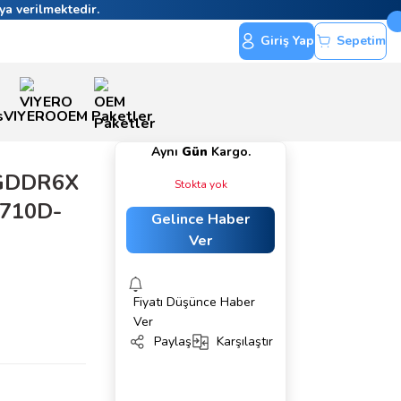
ya verilmektedir.
Giriş Yap
Sepetim
s
VIYERO
OEM Paketler
Aynı
Gün
Kargo.
 GDDR6X
Stokta yok
0710D-
Gelince Haber
Ver
Fiyatı Düşünce Haber
Ver
Paylaş
Karşılaştır