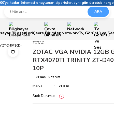
6:00’ya kadar ödemesi onaylanan siparişler, aynı gün ücretsiz kargo
ARA
isayar Bileşenleri
Çevre Birimleri
Network
Tv, Görüntü ve Se
ZOTAC
ZOTAC VGA NVIDIA 12GB
RTX4070TI TRINITY ZT-D4
10P
0 Puan - 0 Yorum
Marka
ZOTAC
Stok Durumu