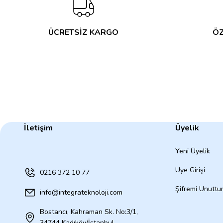
ÜCRETSİZ KARGO
ÖZ
İletişim
Üyelik
Yeni Üyelik
Üye Girişi
0216 372 10 77
Şifremi Unutt
info@integrateknoloji.com
Bostancı, Kahraman Sk. No:3/1,
34744 Kadıköy/İstanbul