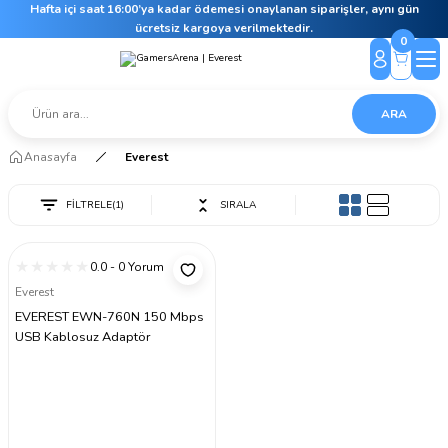
Hafta içi saat 16:00’ya kadar ödemesi onaylanan siparişler, aynı gün
ücretsiz kargoya verilmektedir.
0
ARA
Anasayfa
Everest
FİLTRELE
(1)
SIRALA
0.0 - 0 Yorum
Everest
EVEREST EWN-760N 150 Mbps
USB Kablosuz Adaptör